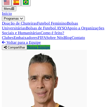
Menu
Início
Programas
Doação de Chuteiras
Futebol Feminino
Bolsas
Universitárias
Bolsas de Futebol AYSO
Apoio a Organizações
Sociais e Humanitárias
Como é feito?
Clubes
Embaixadores
FIFA
Sobre Nós
Blog
Contato
Voltar para a Equipe
Nossa Equipe
Compartilhar