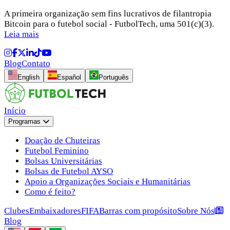
A primeira organização sem fins lucrativos de filantropia
Bitcoin para o futebol social - FutbolTech, uma 501(c)(3).
Leia mais
Blog
Contato
English
Español
Português
Início
Programas
Doação de Chuteiras
Futebol Feminino
Bolsas Universitárias
Bolsas de Futebol AYSO
Apoio a Organizações Sociais e Humanitárias
Como é feito?
Clubes
Embaixadores
FIFA
Barras com propósito
Sobre Nós
Blog