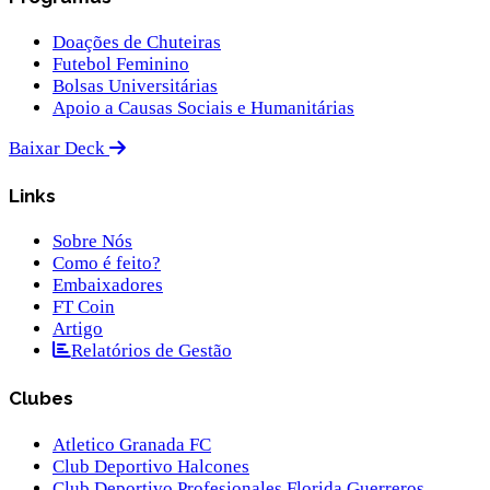
Doações de Chuteiras
Futebol Feminino
Bolsas Universitárias
Apoio a Causas Sociais e Humanitárias
Baixar Deck
Links
Sobre Nós
Como é feito?
Embaixadores
FT Coin
Artigo
Relatórios de Gestão
Clubes
Atletico Granada FC
Club Deportivo Halcones
Club Deportivo Profesionales Florida Guerreros