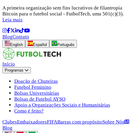
A primeira organização sem fins lucrativos de filantropia
Bitcoin para o futebol social - FutbolTech, uma 501(c)(3).
Leia mais
Blog
Contato
English
Español
Português
Início
Programas
Doação de Chuteiras
Futebol Feminino
Bolsas Universitárias
Bolsas de Futebol AYSO
Apoio a Organizações Sociais e Humanitárias
Como é feito?
Clubes
Embaixadores
FIFA
Barras com propósito
Sobre Nós
Blog