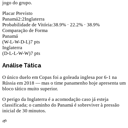
jogo do grupo.
Placar Previsto
Panamá
2
:
2
Inglaterra
Probabilidade de Vitória
:
38.9
% ·
22.2
% ·
38.9
%
Comparação de Forma
Panamá
(
W-L-W-D-L
)
7
pts
Inglaterra
(
D-L-L-W-W
)
7
pts
Análise Tática
O único duelo em Copas foi a goleada inglesa por 6-1 na
Rússia em 2018 — mas o time panamenho hoje apresenta um
bloco tático muito superior.
O perigo da Inglaterra é a acomodação caso já esteja
classificada; o caminho do Panamá é sobreviver à pressão
inicial de 30 minutos.
🌱