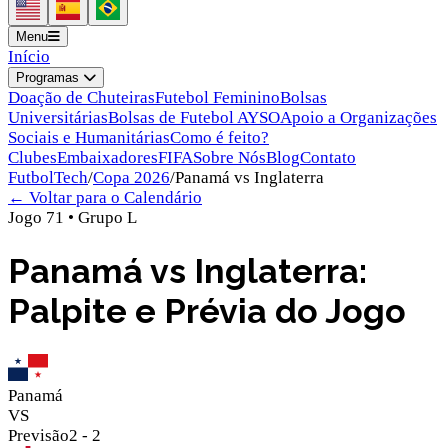
Menu
Início
Programas
Doação de Chuteiras
Futebol Feminino
Bolsas
Universitárias
Bolsas de Futebol AYSO
Apoio a Organizações
Sociais e Humanitárias
Como é feito?
Clubes
Embaixadores
FIFA
Sobre Nós
Blog
Contato
FutbolTech
/
Copa 2026
/
Panamá
vs
Inglaterra
← Voltar para o Calendário
Jogo
71
•
Grupo
L
Panamá vs Inglaterra:
Palpite e Prévia do Jogo
Panamá
VS
Previsão
2
-
2