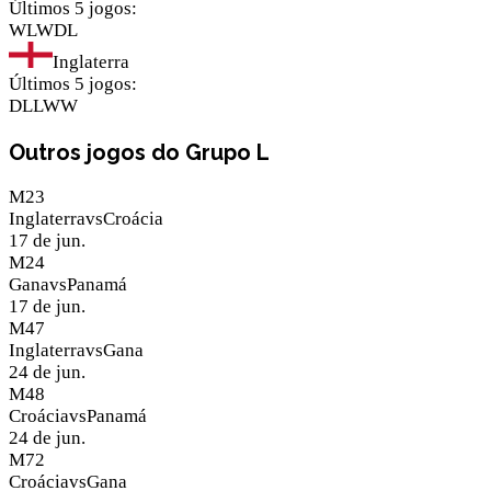
Últimos 5 jogos
:
W
L
W
D
L
Inglaterra
Últimos 5 jogos
:
D
L
L
W
W
Outros jogos do Grupo L
M
23
Inglaterra
vs
Croácia
17 de jun.
M
24
Gana
vs
Panamá
17 de jun.
M
47
Inglaterra
vs
Gana
24 de jun.
M
48
Croácia
vs
Panamá
24 de jun.
M
72
Croácia
vs
Gana