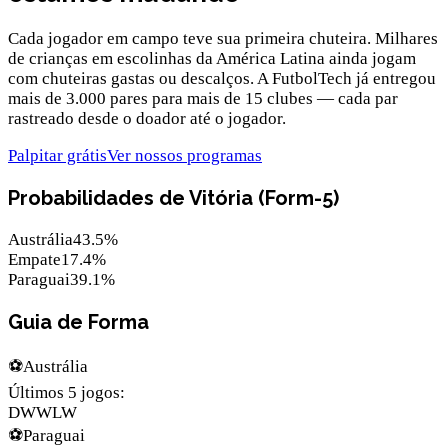
Cada jogador em campo teve sua primeira chuteira. Milhares
de crianças em escolinhas da América Latina ainda jogam
com chuteiras gastas ou descalços. A FutbolTech já entregou
mais de 3.000 pares para mais de 15 clubes — cada par
rastreado desde o doador até o jogador.
Palpitar grátis
Ver nossos programas
Probabilidades de Vitória (Form-5)
Austrália
43.5
%
Empate
17.4
%
Paraguai
39.1
%
Guia de Forma
⚽
Austrália
Últimos 5 jogos
:
D
W
W
L
W
⚽
Paraguai