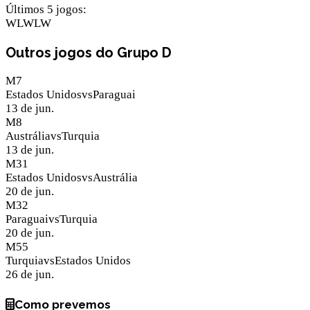
Últimos 5 jogos
:
W
L
W
L
W
Outros jogos do Grupo D
M
7
Estados Unidos
vs
Paraguai
13 de jun.
M
8
Austrália
vs
Turquia
13 de jun.
M
31
Estados Unidos
vs
Austrália
20 de jun.
M
32
Paraguai
vs
Turquia
20 de jun.
M
55
Turquia
vs
Estados Unidos
26 de jun.
Como prevemos