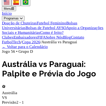
Menu
Início
Programas
Doação de Chuteiras
Futebol Feminino
Bolsas
Universitárias
Bolsas de Futebol AYSO
Apoio a Organizações
Sociais e Humanitárias
Como é feito?
Clubes
Embaixadores
FIFA
Sobre Nós
Blog
Contato
FutbolTech
/
Copa 2026
/
Austrália
vs
Paraguai
← Voltar para o Calendário
Jogo
56
•
Grupo
D
Austrália vs Paraguai:
Palpite e Prévia do Jogo
⚽
Austrália
VS
Previsão
2
-
1