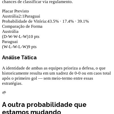
chances de classificar via regulamento.
Placar Previsto
Austrália
2
:
1
Paraguai
Probabilidade de Vitória
:
43.5
% ·
17.4
% ·
39.1
%
Comparação de Forma
Austrália
(
D-W-W-L-W
)
10
pts
Paraguai
(
W-L-W-L-W
)
9
pts
Análise Tática
A identidade de ambas as equipes prioriza a defesa, o que
historicamente resulta em um xadrez de 0-0 ou em caos total
após o primeiro gol — sem meio-termo entre essas
estratégias.
🌱
A outra probabilidade que
estamos mudando