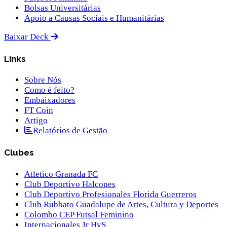
Bolsas Universitárias
Apoio a Causas Sociais e Humanitárias
Baixar Deck
Links
Sobre Nós
Como é feito?
Embaixadores
FT Coin
Artigo
Relatórios de Gestão
Clubes
Atletico Granada FC
Club Deportivo Halcones
Club Deportivo Profesionales Florida Guerreros
Club Rubbato Guadalupe de Artes, Cultura y Deportes
Colombo CEP Futsal Feminino
Internacionales Jr HyS