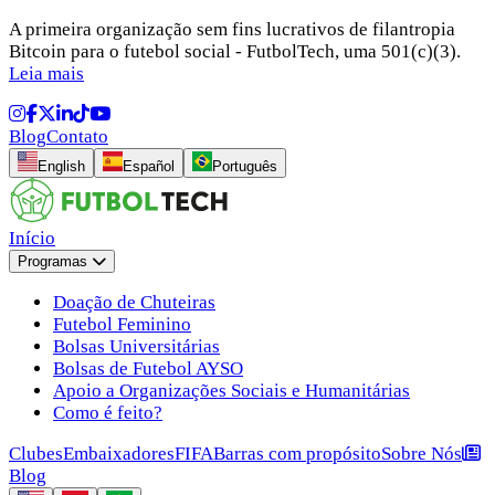
A primeira organização sem fins lucrativos de filantropia
Bitcoin para o futebol social - FutbolTech, uma 501(c)(3).
Leia mais
Blog
Contato
English
Español
Português
Início
Programas
Doação de Chuteiras
Futebol Feminino
Bolsas Universitárias
Bolsas de Futebol AYSO
Apoio a Organizações Sociais e Humanitárias
Como é feito?
Clubes
Embaixadores
FIFA
Barras com propósito
Sobre Nós
Blog