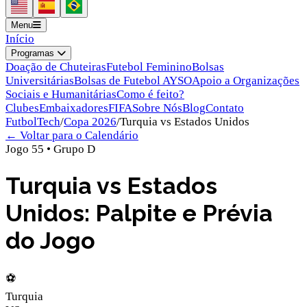
Menu
Início
Programas
Doação de Chuteiras
Futebol Feminino
Bolsas
Universitárias
Bolsas de Futebol AYSO
Apoio a Organizações
Sociais e Humanitárias
Como é feito?
Clubes
Embaixadores
FIFA
Sobre Nós
Blog
Contato
FutbolTech
/
Copa 2026
/
Turquia
vs
Estados Unidos
← Voltar para o Calendário
Jogo
55
•
Grupo
D
Turquia vs Estados
Unidos: Palpite e Prévia
do Jogo
⚽
Turquia