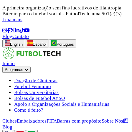
A primeira organização sem fins lucrativos de filantropia
Bitcoin para o futebol social - FutbolTech, uma 501(c)(3).
Leia mais
Blog
Contato
English
Español
Português
Início
Programas
Doação de Chuteiras
Futebol Feminino
Bolsas Universitárias
Bolsas de Futebol AYSO
Apoio a Organizações Sociais e Humanitárias
Como é feito?
Clubes
Embaixadores
FIFA
Barras com propósito
Sobre Nós
Blog