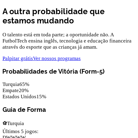
A outra probabilidade que
estamos mudando
O talento está em toda parte; a oportunidade não. A
FutbolTech ensina inglês, tecnologia e educação financeira
através do esporte que as crianças já amam.
Palpitar grátis
Ver nossos programas
Probabilidades de Vitória (Form-5)
Turquia
65
%
Empate
20
%
Estados Unidos
15
%
Guia de Forma
⚽
Turquia
Últimos 5 jogos
:
D
W
W
W
W