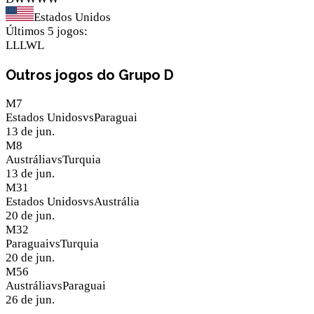
Estados Unidos
Últimos 5 jogos
:
L
L
L
W
L
Outros jogos do Grupo D
M
7
Estados Unidos
vs
Paraguai
13 de jun.
M
8
Austrália
vs
Turquia
13 de jun.
M
31
Estados Unidos
vs
Austrália
20 de jun.
M
32
Paraguai
vs
Turquia
20 de jun.
M
56
Austrália
vs
Paraguai
26 de jun.