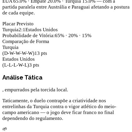
EUA 65.0% · Empate 20.0% · Turquia 15.0% — com a
partida paralela entre Austrália e Paraguai afetando a postura
de cada equipe.
Placar Previsto
Turquia
2
:
1
Estados Unidos
Probabilidade de Vitória
:
65
% ·
20
% ·
15
%
Comparação de Forma
Turquia
(
D-W-W-W-W
)
13
pts
Estados Unidos
(
L-L-L-W-L
)
3
pts
Análise Tática
, empurrados pela torcida local.
Taticamente, o duelo contrapõe a criatividade nos
entrelinhas da Turquia contra o vigor atlético do meio-
campo americano — o jogo deve ficar franco no final
dependendo do regulamento.
🌱