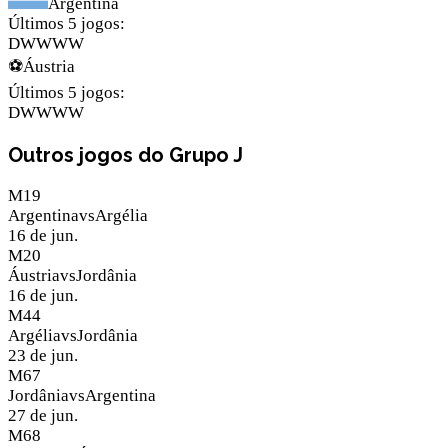
Argentina
Últimos 5 jogos
:
D
W
W
W
W
⚽
Áustria
Últimos 5 jogos
:
D
W
W
W
W
Outros jogos do Grupo J
M
19
Argentina
vs
Argélia
16 de jun.
M
20
Áustria
vs
Jordânia
16 de jun.
M
44
Argélia
vs
Jordânia
23 de jun.
M
67
Jordânia
vs
Argentina
27 de jun.
M
68