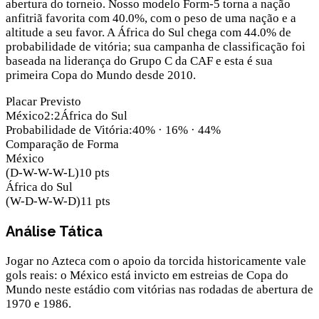
abertura do torneio. Nosso modelo Form-5 torna a nação
anfitriã favorita com 40.0%, com o peso de uma nação e a
altitude a seu favor. A África do Sul chega com 44.0% de
probabilidade de vitória; sua campanha de classificação foi
baseada na liderança do Grupo C da CAF e esta é sua
primeira Copa do Mundo desde 2010.
Placar Previsto
México
2
:
2
África do Sul
Probabilidade de Vitória
:
40
% ·
16
% ·
44
%
Comparação de Forma
México
(
D-W-W-W-L
)
10
pts
África do Sul
(
W-D-W-W-D
)
11
pts
Análise Tática
Jogar no Azteca com o apoio da torcida historicamente vale
gols reais: o México está invicto em estreias de Copa do
Mundo neste estádio com vitórias nas rodadas de abertura de
1970 e 1986.