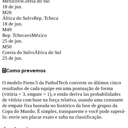
México
vs
Coreia do Sul
18 de jun.
M
26
África do Sul
vs
Rep. Tcheca
18 de jun.
M
49
Rep. Tcheca
vs
México
25 de jun.
M
50
Coreia do Sul
vs
África do Sul
25 de jun.
Como prevemos
O modelo Form-5 da FutbolTech converte os últimos cinco
resultados de cada equipe em uma pontuação de forma
(vitória = 3, empate = 1), e então deriva las probabilidades
de vitória com base na força relativa, usando uma constante
de empate fixa baseada no histórico da fase de grupos da
Copa do Mundo. É simples, transparente e você pode superá-
lo: envie seu placar exato e suba na classificação.