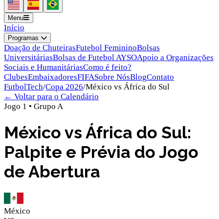
Menu
Início
Programas
Doação de Chuteiras
Futebol Feminino
Bolsas
Universitárias
Bolsas de Futebol AYSO
Apoio a Organizações
Sociais e Humanitárias
Como é feito?
Clubes
Embaixadores
FIFA
Sobre Nós
Blog
Contato
FutbolTech
/
Copa 2026
/
México
vs
África do Sul
← Voltar para o Calendário
Jogo
1
•
Grupo
A
México vs África do Sul:
Palpite e Prévia do Jogo
de Abertura
México