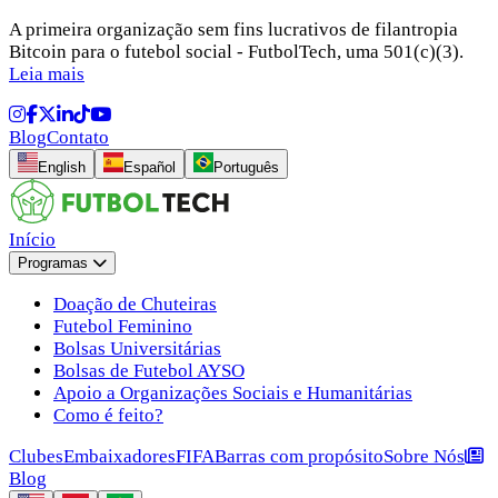
A primeira organização sem fins lucrativos de filantropia
Bitcoin para o futebol social - FutbolTech, uma 501(c)(3).
Leia mais
Blog
Contato
English
Español
Português
Início
Programas
Doação de Chuteiras
Futebol Feminino
Bolsas Universitárias
Bolsas de Futebol AYSO
Apoio a Organizações Sociais e Humanitárias
Como é feito?
Clubes
Embaixadores
FIFA
Barras com propósito
Sobre Nós
Blog