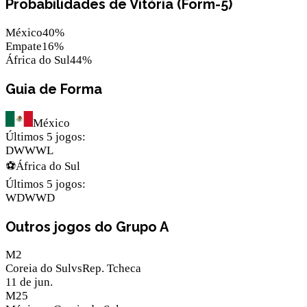
Probabilidades de Vitória (Form-5)
México
40
%
Empate
16
%
África do Sul
44
%
Guia de Forma
México
Últimos 5 jogos
:
D
W
W
W
L
⚽
África do Sul
Últimos 5 jogos
:
W
D
W
W
D
Outros jogos do Grupo A
M
2
Coreia do Sul
vs
Rep. Tcheca
11 de jun.
M
25