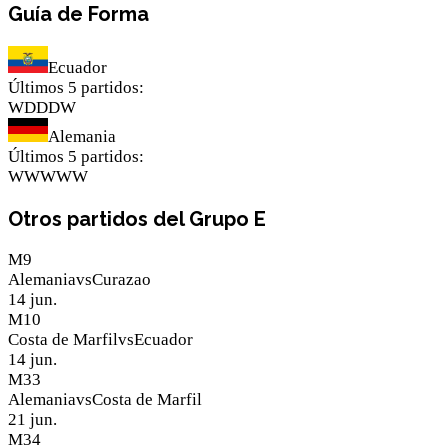
Guía de Forma
Ecuador
Últimos 5 partidos
:
W
D
D
D
W
Alemania
Últimos 5 partidos
:
W
W
W
W
W
Otros partidos del Grupo E
M
9
Alemania
vs
Curazao
14 jun.
M
10
Costa de Marfil
vs
Ecuador
14 jun.
M
33
Alemania
vs
Costa de Marfil
21 jun.
M
34