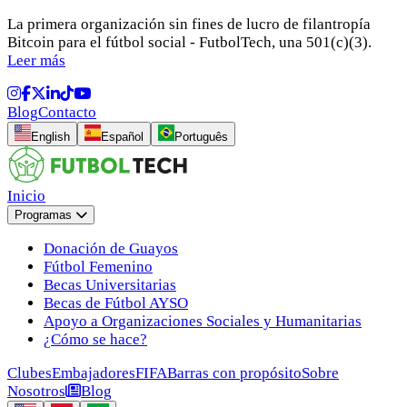
La primera organización sin fines de lucro de filantropía
Bitcoin para el fútbol social - FutbolTech, una 501(c)(3).
Leer más
Blog
Contacto
English
Español
Português
Inicio
Programas
Donación de Guayos
Fútbol Femenino
Becas Universitarias
Becas de Fútbol AYSO
Apoyo a Organizaciones Sociales y Humanitarias
¿Cómo se hace?
Clubes
Embajadores
FIFA
Barras con propósito
Sobre
Nosotros
Blog