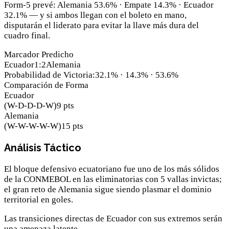
Form-5 prevé: Alemania 53.6% · Empate 14.3% · Ecuador
32.1% — y si ambos llegan con el boleto en mano,
disputarán el liderato para evitar la llave más dura del
cuadro final.
Marcador Predicho
Ecuador
1
:
2
Alemania
Probabilidad de Victoria
:
32.1
% ·
14.3
% ·
53.6
%
Comparación de Forma
Ecuador
(
W-D-D-D-W
)
9
pts
Alemania
(
W-W-W-W-W
)
15
pts
Análisis Táctico
El bloque defensivo ecuatoriano fue uno de los más sólidos
de la CONMEBOL en las eliminatorias con 5 vallas invictas;
el gran reto de Alemania sigue siendo plasmar el dominio
territorial en goles.
Las transiciones directas de Ecuador con sus extremos serán
una amenaza latente.