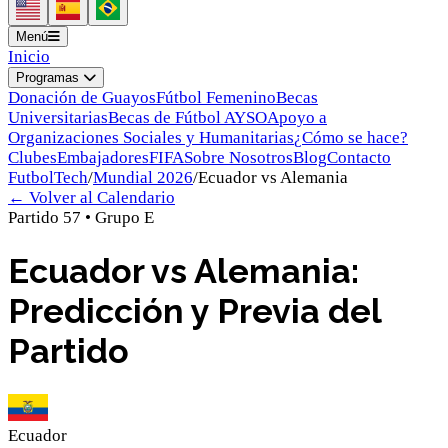
Menú
Inicio
Programas
Donación de Guayos
Fútbol Femenino
Becas
Universitarias
Becas de Fútbol AYSO
Apoyo a
Organizaciones Sociales y Humanitarias
¿Cómo se hace?
Clubes
Embajadores
FIFA
Sobre Nosotros
Blog
Contacto
FutbolTech
/
Mundial 2026
/
Ecuador
vs
Alemania
← Volver al Calendario
Partido
57
•
Grupo
E
Ecuador vs Alemania:
Predicción y Previa del
Partido
Ecuador