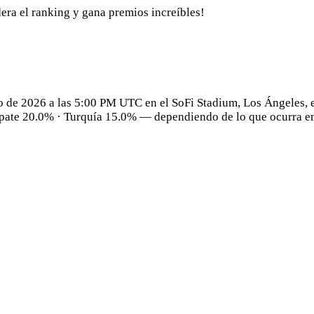
dera el ranking y gana premios increíbles!
io de 2026 a las 5:00 PM UTC en el SoFi Stadium, Los Ángeles, e
te 20.0% · Turquía 15.0% — dependiendo de lo que ocurra en el