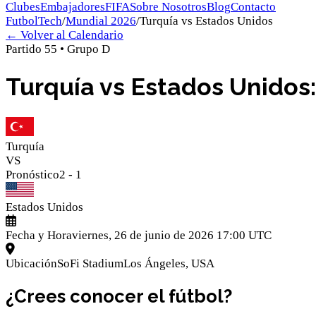
Clubes
Embajadores
FIFA
Sobre Nosotros
Blog
Contacto
FutbolTech
/
Mundial 2026
/
Turquía
vs
Estados Unidos
← Volver al Calendario
Partido
55
•
Grupo
D
Turquía vs Estados Unidos:
Turquía
VS
Pronóstico
2
-
1
Estados Unidos
Fecha y Hora
viernes, 26 de junio de 2026 17:00 UTC
Ubicación
SoFi Stadium
Los Ángeles
,
USA
¿Crees conocer el fútbol?