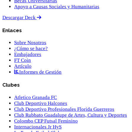
Becas Universitarias
Apoyo a Causas Sociales y Humanitarias
Descargar Deck
Enlaces
Sobre Nosotros
¿Cómo se hace?
Embajadores
FT Coin
Artículo
Informes de Gestión
Clubes
Atletico Granada FC
Club Deportivo Halcones
Club Deportivo Profesionales Florida Guerreros
Club Rubbato Guadalupe de Artes, Cultura y Deportes
Colombo CEP Futsal Feminino
Internacionales Jr HyS