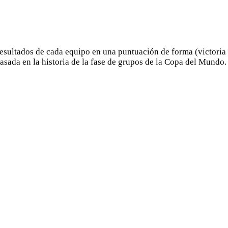
sultados de cada equipo en una puntuación de forma (victoria =
 basada en la historia de la fase de grupos de la Copa del Mundo