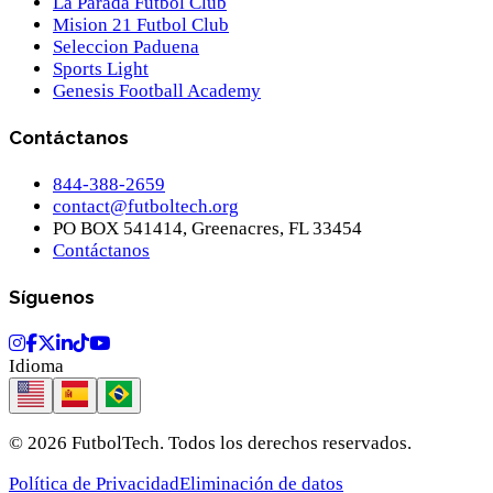
La Parada Futbol Club
Mision 21 Futbol Club
Seleccion Paduena
Sports Light
Genesis Football Academy
Contáctanos
844-388-2659
contact@futboltech.org
PO BOX 541414, Greenacres, FL 33454
Contáctanos
Síguenos
Idioma
© 2026 FutbolTech.
Todos los derechos reservados.
Política de Privacidad
Eliminación de datos