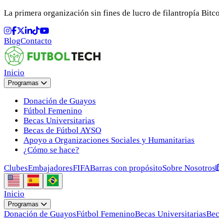
La primera organización sin fines de lucro de filantropía Bitco
Blog
Contacto
Inicio
Programas
Donación de Guayos
Fútbol Femenino
Becas Universitarias
Becas de Fútbol AYSO
Apoyo a Organizaciones Sociales y Humanitarias
¿Cómo se hace?
Clubes
Embajadores
FIFA
Barras con propósito
Sobre Nosotros
Inicio
Programas
Donación de Guayos
Fútbol Femenino
Becas Universitarias
Bec