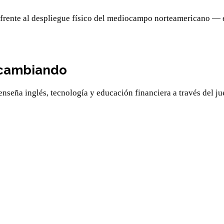
 frente al despliegue físico del mediocampo norteamericano — el
 cambiando
 enseña inglés, tecnología y educación financiera a través del j