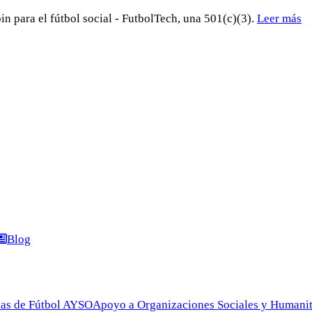
in para el fútbol social - FutbolTech, una 501(c)(3).
Leer más
Blog
as de Fútbol AYSO
Apoyo a Organizaciones Sociales y Humanit