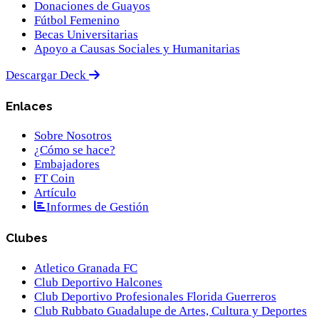
Donaciones de Guayos
Fútbol Femenino
Becas Universitarias
Apoyo a Causas Sociales y Humanitarias
Descargar Deck
Enlaces
Sobre Nosotros
¿Cómo se hace?
Embajadores
FT Coin
Artículo
Informes de Gestión
Clubes
Atletico Granada FC
Club Deportivo Halcones
Club Deportivo Profesionales Florida Guerreros
Club Rubbato Guadalupe de Artes, Cultura y Deportes