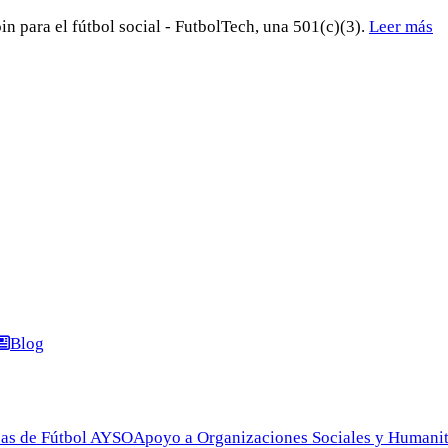
in para el fútbol social - FutbolTech, una 501(c)(3).
Leer más
Blog
as de Fútbol AYSO
Apoyo a Organizaciones Sociales y Humanit