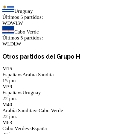
Uruguay
Últimos 5 partidos
:
W
D
W
L
W
Cabo Verde
Últimos 5 partidos
:
W
L
D
L
W
Otros partidos del Grupo H
M
15
España
vs
Arabia Saudita
15 jun.
M
39
España
vs
Uruguay
22 jun.
M
40
Arabia Saudita
vs
Cabo Verde
22 jun.
M
63
Cabo Verde
vs
España