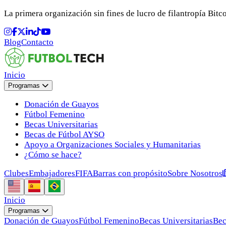
La primera organización sin fines de lucro de filantropía Bitco
Blog
Contacto
Inicio
Programas
Donación de Guayos
Fútbol Femenino
Becas Universitarias
Becas de Fútbol AYSO
Apoyo a Organizaciones Sociales y Humanitarias
¿Cómo se hace?
Clubes
Embajadores
FIFA
Barras con propósito
Sobre Nosotros
Inicio
Programas
Donación de Guayos
Fútbol Femenino
Becas Universitarias
Bec