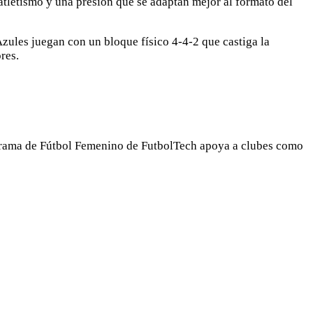
atletismo y una presión que se adaptan mejor al formato del
Azules juegan con un bloque físico 4-4-2 que castiga la
res.
ograma de Fútbol Femenino de FutbolTech apoya a clubes como