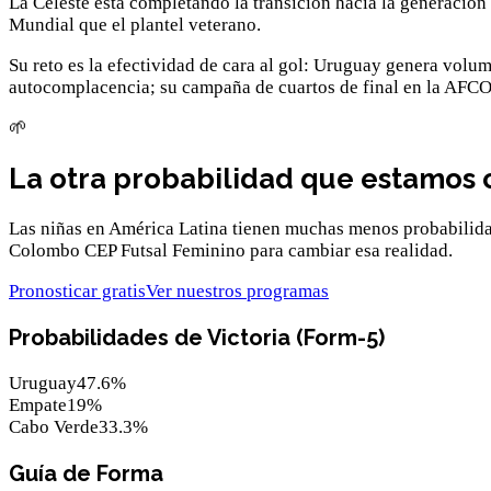
La Celeste está completando la transición hacia la generació
Mundial que el plantel veterano.
Su reto es la efectividad de cara al gol: Uruguay genera volu
autocomplacencia; su campaña de cuartos de final en la AFCO
🌱
La otra probabilidad que estamos
Las niñas en América Latina tienen muchas menos probabilida
Colombo CEP Futsal Feminino para cambiar esa realidad.
Pronosticar gratis
Ver nuestros programas
Probabilidades de Victoria (Form-5)
Uruguay
47.6
%
Empate
19
%
Cabo Verde
33.3
%
Guía de Forma