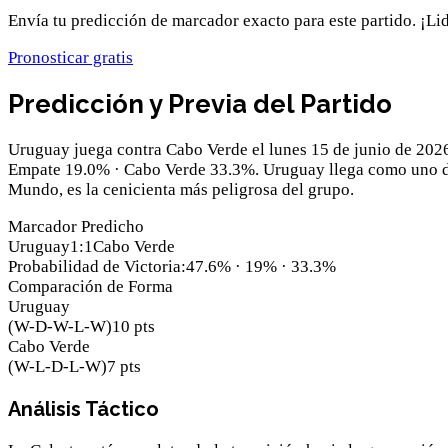
Envía tu predicción de marcador exacto para este partido. ¡Li
Pronosticar gratis
Predicción y Previa del Partido
Uruguay juega contra Cabo Verde el lunes 15 de junio de 202
Empate 19.0% · Cabo Verde 33.3%. Uruguay llega como uno d
Mundo, es la cenicienta más peligrosa del grupo.
Marcador Predicho
Uruguay
1
:
1
Cabo Verde
Probabilidad de Victoria
:
47.6
% ·
19
% ·
33.3
%
Comparación de Forma
Uruguay
(
W-D-W-L-W
)
10
pts
Cabo Verde
(
W-L-D-L-W
)
7
pts
Análisis Táctico