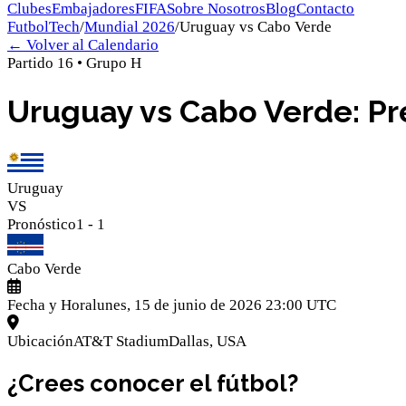
Clubes
Embajadores
FIFA
Sobre Nosotros
Blog
Contacto
FutbolTech
/
Mundial 2026
/
Uruguay
vs
Cabo Verde
← Volver al Calendario
Partido
16
•
Grupo
H
Uruguay vs Cabo Verde: Pre
Uruguay
VS
Pronóstico
1
-
1
Cabo Verde
Fecha y Hora
lunes, 15 de junio de 2026 23:00 UTC
Ubicación
AT&T Stadium
Dallas
,
USA
¿Crees conocer el fútbol?