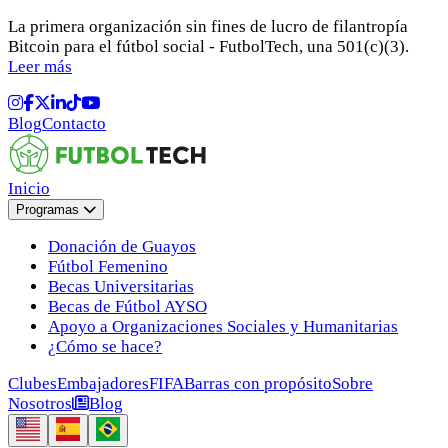
La primera organización sin fines de lucro de filantropía
Bitcoin para el fútbol social - FutbolTech, una 501(c)(3).
Leer más
Blog
Contacto
Inicio
Programas
Donación de Guayos
Fútbol Femenino
Becas Universitarias
Becas de Fútbol AYSO
Apoyo a Organizaciones Sociales y Humanitarias
¿Cómo se hace?
Clubes
Embajadores
FIFA
Barras con propósito
Sobre
Nosotros
Blog