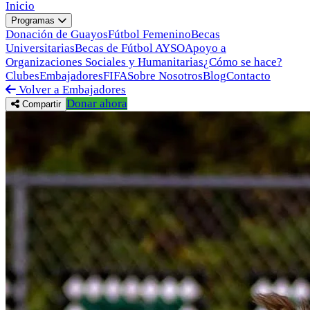
Inicio
Programas
Donación de Guayos
Fútbol Femenino
Becas
Universitarias
Becas de Fútbol AYSO
Apoyo a
Organizaciones Sociales y Humanitarias
¿Cómo se hace?
Clubes
Embajadores
FIFA
Sobre Nosotros
Blog
Contacto
Volver a Embajadores
Donar ahora
Compartir